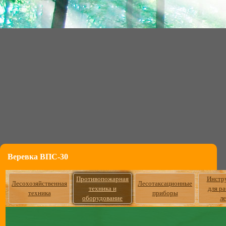
Веревка ВПС-30
Противопожарная
Инстр
Лесохозяйственная
Лесотаксационные
техника и
для р
техника
приборы
оборудование
л