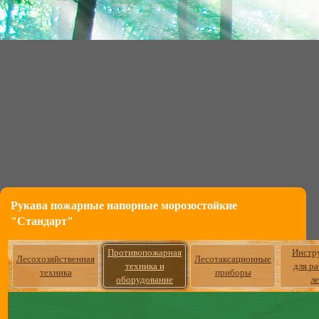
Рукава пожарные напорные морозостойкие
"Стандарт"
Противопожарная
Инстр
Лесохозяйственная
Лесотаксационные
техника и
для р
техника
приборы
оборудование
л