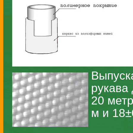
Выпуск
рукава
20 метр
м и 18±