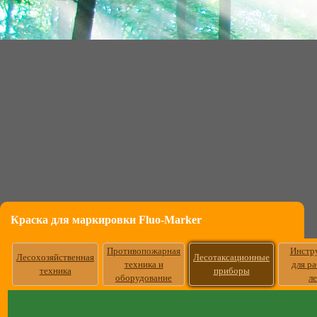
Краска для маркировки Fluo-Marker
Противопожарная
Инстр
Лесохозяйственная
Лесотаксационные
техника и
для р
техника
приборы
оборудование
л